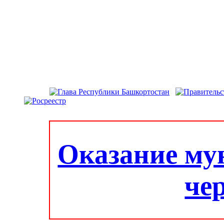
Оказание му
че