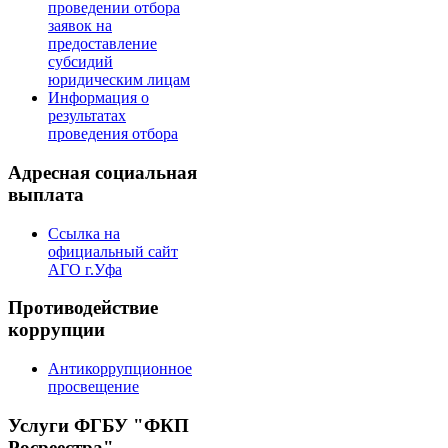
проведении отбора
заявок на
предоставление
субсидий
юридическим лицам
Информация о
результатах
проведения отбора
Адресная социальная
выплата
Ссылка на
официальный сайт
АГО г.Уфа
Противодействие
коррупции
Антикоррупционное
просвещение
Услуги ФГБУ "ФКП
Росреестра"