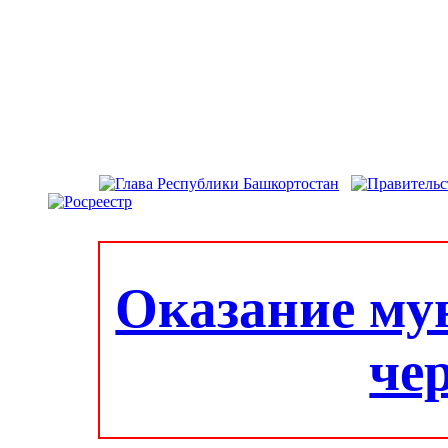
Оказание му
че