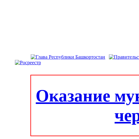
Оказание му
че