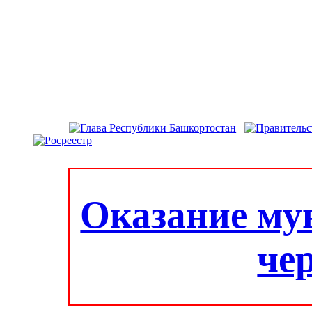
Оказание му
че