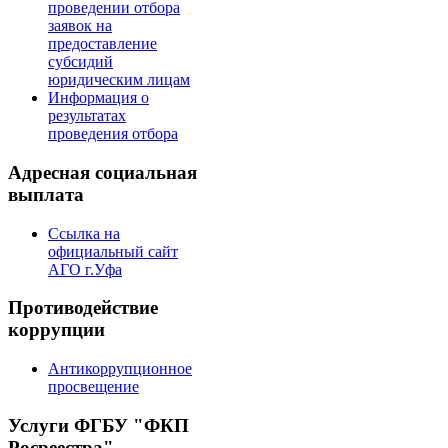
проведении отбора
заявок на
предоставление
субсидий
юридическим лицам
Информация о
результатах
проведения отбора
Адресная социальная
выплата
Ссылка на
официальный сайт
АГО г.Уфа
Противодействие
коррупции
Антикоррупционное
просвещение
Услуги ФГБУ "ФКП
Росреестра"