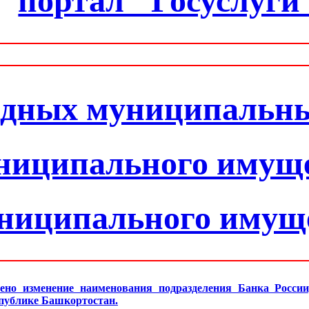
портал "Госуслуги
одных муниципальн
ниципального имущ
униципального имущ
ено изменение наименования подразделения Банка Росси
спублике Башкортостан.