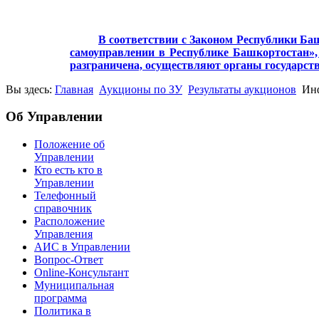
В соответствии с Законом Республики Баш
самоуправлении в Республике Башкортостан», 
разграничена, осуществляют органы государст
Вы здесь:
Главная
Аукционы по ЗУ
Результаты аукционов
Инф
Об Управлении
Положение об
Управлении
Кто есть кто в
Управлении
Телефонный
справочник
Расположение
Управления
АИС в Управлении
Вопрос-Ответ
Online-Консультант
Муниципальная
программа
Политика в