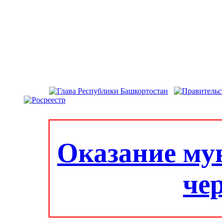
Оказание му
че