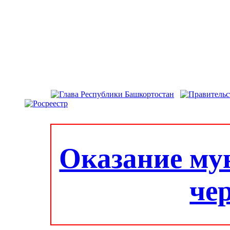
Оказание му
че