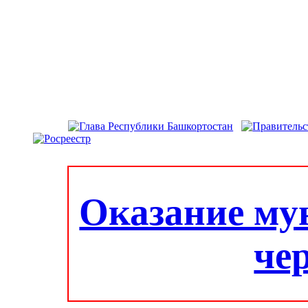
Оказание му
че