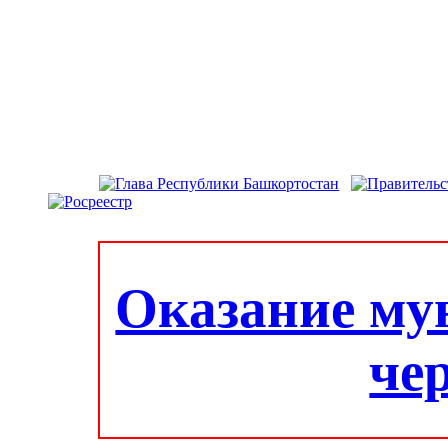
Оказание му
че