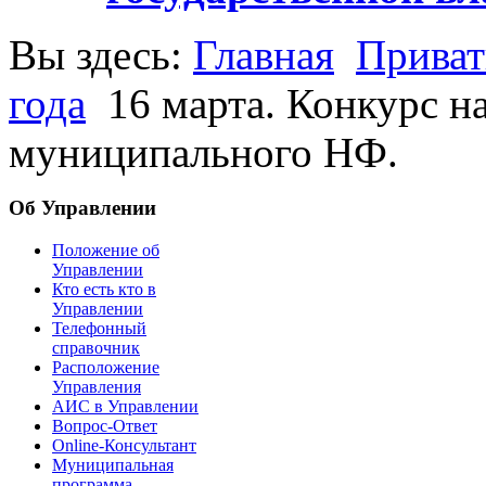
Вы здесь:
Главная
Приват
года
16 марта. Конкурс н
муниципального НФ.
Об Управлении
Положение об
Управлении
Кто есть кто в
Управлении
Телефонный
справочник
Расположение
Управления
АИС в Управлении
Вопрос-Ответ
Online-Консультант
Муниципальная
программа