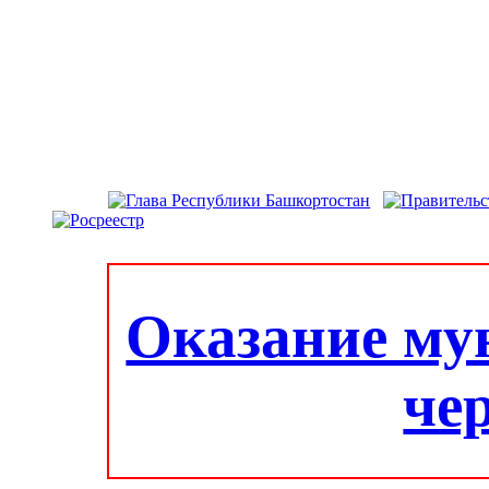
Оказание му
че