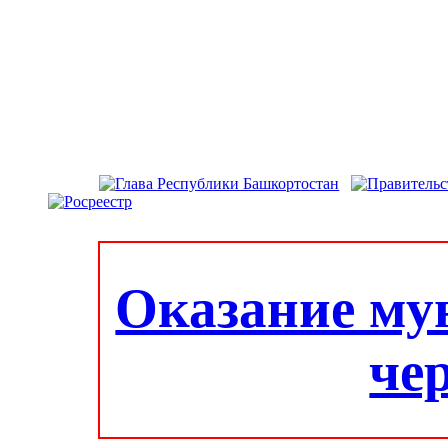
Оказание му
че